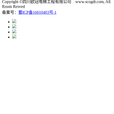
Copyright ©四川欧冠电梯工程有限公司 www.scogdt.com, All
Rsssts Resved
备案号：
蜀ICP备16010403号-1