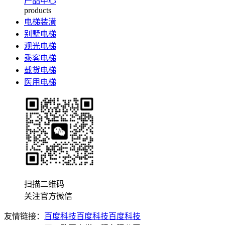
产品中心
products
电梯装潢
别墅电梯
观光电梯
乘客电梯
载货电梯
医用电梯
扫描二维码
关注官方微信
友情链接：
百度科技
百度科技
百度科技