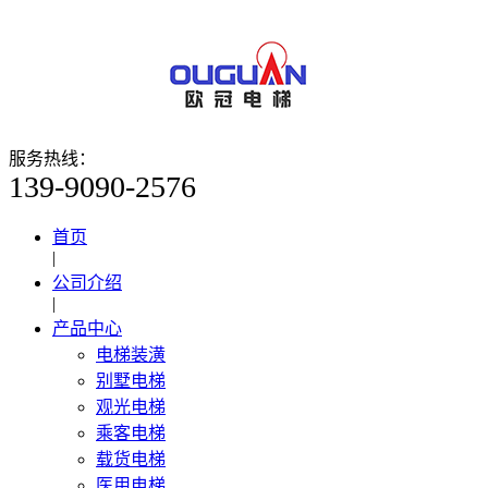
服务热线：
139-9090-2576
首页
|
公司介绍
|
产品中心
电梯装潢
别墅电梯
观光电梯
乘客电梯
载货电梯
医用电梯