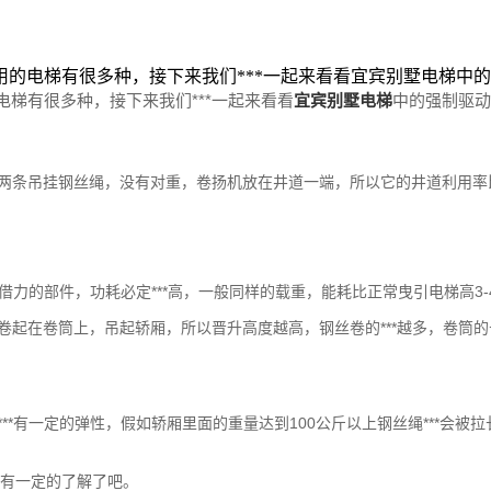
电梯有很多种，接下来我们***一起来看看宜宾别墅电梯中的强
梯有很多种，接下来我们***一起来看看
宜宾别墅电梯
中的强制驱动
有两条吊挂钢丝绳，没有对重，卷扬机放在井道一端，所以它的井道利用率
借力的部件，功耗必定***高，一般同样的载重，能耗比正常曳引电梯高3-
卷起在卷筒上，吊起轿厢，所以晋升高度越高，钢丝卷的***越多，卷筒的
**有一定的弹性，假如轿厢里面的重量达到100公斤以上钢丝绳***会被
们有一定的了解了吧。