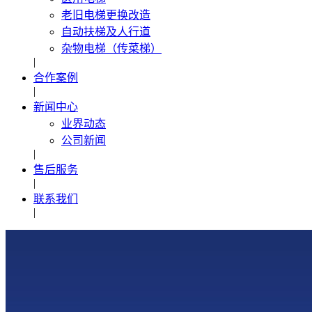
老旧电梯更换改造
自动扶梯及人行道
杂物电梯（传菜梯）
|
合作案例
|
新闻中心
业界动态
公司新闻
|
售后服务
|
联系我们
|