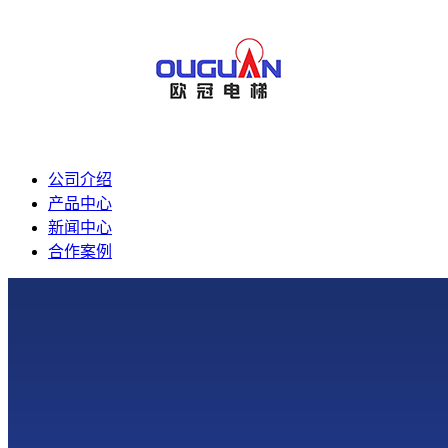
公司介绍
产品中心
新闻中心
合作案例